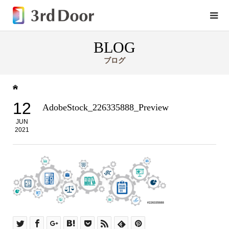
BLOG
ブログ
12
AdobeStock_226335888_Preview
JUN
2021